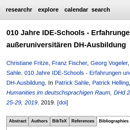
researchr
explore
calendar
search
010 Jahre IDE-Schools - Erfahrunge
außeruniversitären DH-Ausbildung
Christiane Fritze
,
Franz Fischer
,
Georg Vogeler
Sahle
.
010 Jahre IDE-Schools - Erfahrungen und
DH-Ausbildung
.
In
Patrick Sahle
,
Patrick Helling
Humanities im deutschsprachigen Raum, DHd 2
25-29, 2019
.
2019.
[doi]
Abstract
Authors
BibTeX
References
Bibliographies