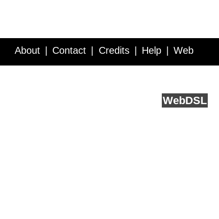
About
Contact
Credits
Help
Web
Service API
Blog
FAQ
Feedback
runs on
Web
DSL