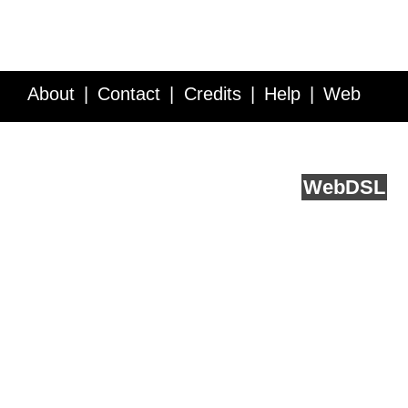
About
Contact
Credits
Help
Web
Service API
Blog
FAQ
Feedback
runs on
Web
DSL