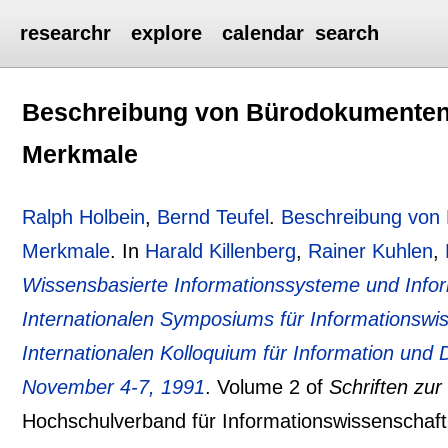
researchr
explore
calendar
search
Beschreibung von Bürodokumenten 
Merkmale
Ralph Holbein
,
Bernd Teufel
.
Beschreibung von 
Merkmale
.
In
Harald Killenberg
,
Rainer Kuhlen
,
Wissensbasierte Informationssysteme und Inf
Internationalen Symposiums für Informationswi
Internationalen Kolloquium für Information un
November 4-7, 1991
.
Volume 2 of
Schriften zur
Hochschulverband für Informationswissenschaf