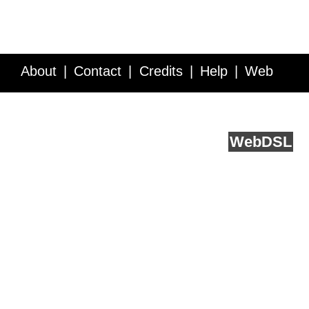
About
Contact
Credits
Help
Web
Service API
Blog
FAQ
Feedback
runs on
Web
DSL