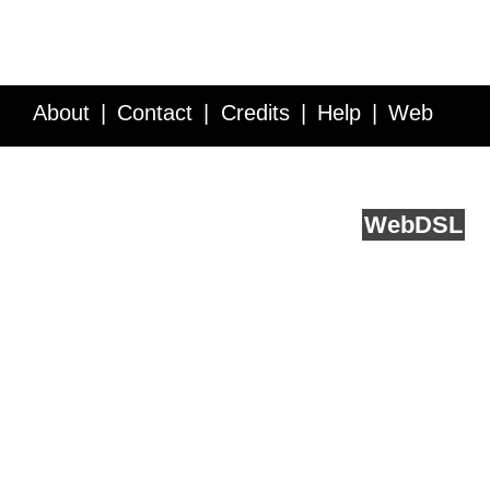
About
Contact
Credits
Help
Web
Service API
Blog
FAQ
Feedback
runs on
Web
DSL