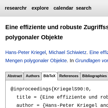
researchr
explore
calendar
search
Eine effiziente und robuste Zugriff
polygonaler Objekte
Hans-Peter Kriegel
,
Michael Schiwietz
.
Eine eff
Mengen polygonaler Objekte
.
In
Grundlagen vo
Abstract
Authors
BibTeX
References
Bibliographies
@inproceedings{KriegelS90:0,

  title = {Eine effiziente und rob
  author = {Hans-Peter Kriegel and