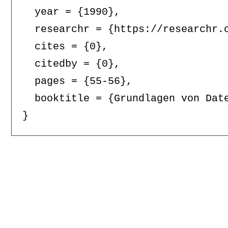
  year = {1990},

  researchr = {https://researchr.o
  cites = {0},

  citedby = {0},

  pages = {55-56},

  booktitle = {Grundlagen von Date