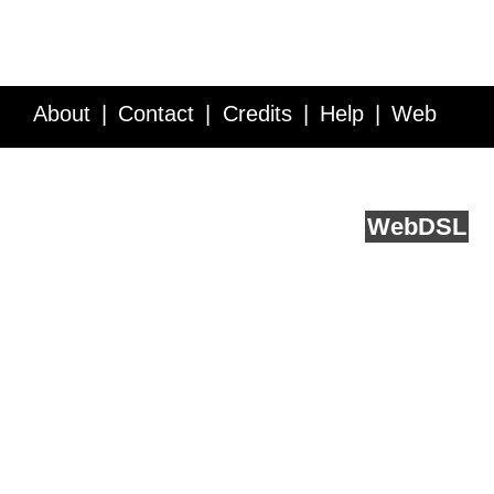
About
Contact
Credits
Help
Web
Service API
Blog
FAQ
Feedback
runs on
Web
DSL