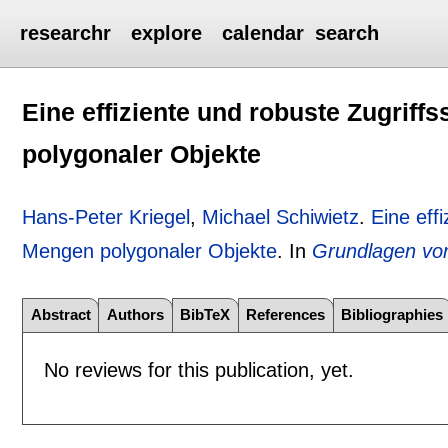
researchr
explore
calendar
search
Eine effiziente und robuste Zugriff
polygonaler Objekte
Hans-Peter Kriegel
,
Michael Schiwietz
.
Eine eff
Mengen polygonaler Objekte
.
In
Grundlagen vo
Abstract
Authors
BibTeX
References
Bibliographies
No reviews for this publication, yet.