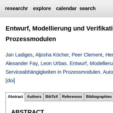
researchr
explore
calendar
search
Entwurf, Modellierung und Verifikat
Prozessmodulen
Jan Ladiges
,
Aljosha Köcher
,
Peer Clement
,
Hen
Alexander Fay
,
Leon Urbas
.
Entwurf, Modellieru
Serviceabhängigkeiten in Prozessmodulen
.
Auto
[doi]
Abstract
Authors
BibTeX
References
Bibliographies
ABSTRACT