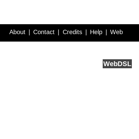
About
Contact
Credits
Help
Web
Service API
Blog
FAQ
Feedback
runs on
Web
DSL