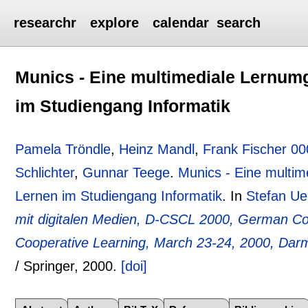
researchr
explore
calendar
search
Munics - Eine multimediale Lernu
im Studiengang Informatik
Pamela Tröndle
,
Heinz Mandl
,
Frank Fischer 0
Schlichter
,
Gunnar Teege
.
Munics - Eine multi
Lernen im Studiengang Informatik
.
In
Stefan Uel
mit digitalen Medien, D-CSCL 2000, German C
Cooperative Learning, March 23-24, 2000, Da
/ Springer,
2000.
[doi]