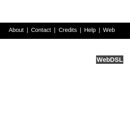
About
Contact
Credits
Help
Web
Service API
Blog
FAQ
Feedback
runs on
Web
DSL