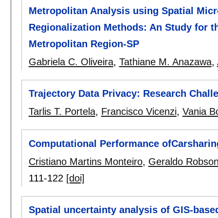
Metropolitan Analysis using Spatial Mic
Regionalization Methods: An Study for t
Metropolitan Region-SP
Gabriela C. Oliveira
,
Tathiane M. Anazawa
,
Trajectory Data Privacy: Research Chall
Tarlis T. Portela
,
Francisco Vicenzi
,
Vania B
Computational Performance ofCarsharing
Cristiano Martins Monteiro
,
Geraldo Robso
111-122
[doi]
Spatial uncertainty analysis of GIS-based