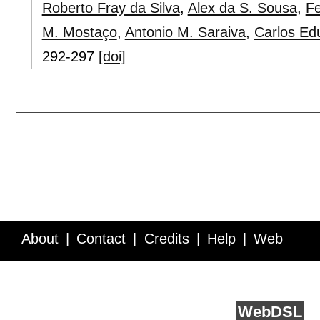
Roberto Fray da Silva
,
Alex da S. Sousa
,
Fe
M. Mostaço
,
Antonio M. Saraiva
,
Carlos Ed
292-297
[doi]
About
Contact
Credits
Help
Web
Service API
Blog
FAQ
Feedback
runs on
Web
DSL