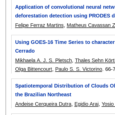
Application of convolutional neural netwo
deforestation detection using PRODES d
Felipe Ferraz Martins
,
Matheus Cavassan Z
Using GOES-16 Time Series to characteriz
Cerrado
Mikhaela A. J. S. Pletsch
,
Thales Sehn Kört
Olga Bittencourt
,
Paulo S. S. Victorino
.
66-
Spatiotemporal Distribution of Clouds 
the Brazilian Northeast
Andeise Cerqueira Dutra
,
Egidio Arai
,
Yosio