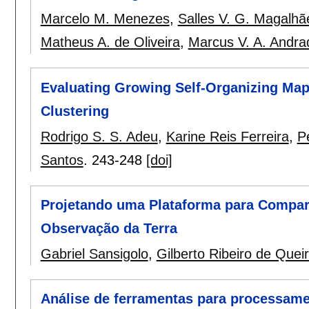
Marcelo M. Menezes
,
Salles V. G. Magalhã
Matheus A. de Oliveira
,
Marcus V. A. Andra
Evaluating Growing Self-Organizing Maps
Clustering
Rodrigo S. S. Adeu
,
Karine Reis Ferreira
,
P
Santos
.
243-248
[doi]
Projetando uma Plataforma para Compart
Observação da Terra
Gabriel Sansigolo
,
Gilberto Ribeiro de Quei
Análise de ferramentas para processam