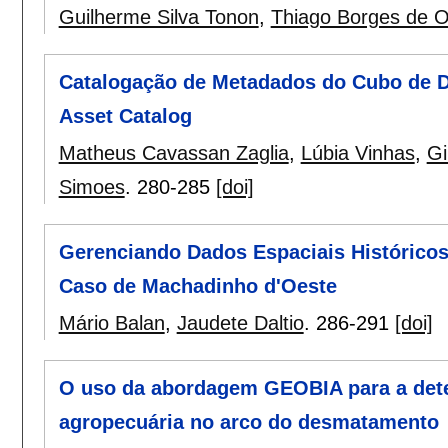
Guilherme Silva Tonon
,
Thiago Borges de Ol
Catalogação de Metadados do Cubo de D
Asset Catalog
Matheus Cavassan Zaglia
,
Lúbia Vinhas
,
Gi
Simoes
.
280-285
[doi]
Gerenciando Dados Espaciais Históricos
Caso de Machadinho d'Oeste
Mário Balan
,
Jaudete Daltio
.
286-291
[doi]
O uso da abordagem GEOBIA para a dete
agropecuária no arco do desmatamento