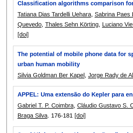
Classification algorithms comparison for
Tatiana Dias Tardelli Uehara
,
Sabrina Paes
Quevedo
,
Thales Sehn Körting
,
Luciano Vie
[doi]
The potential of mobile phone data for s
urban human mobility
Silvia Goldman Ber Kapel
,
Jorge Rady de Al
APPEL: Uma extensão do Kepler para en
Gabriel T. P. Coimbra
,
Cláudio Gustavo S.
Braga Silva
.
176-181
[doi]