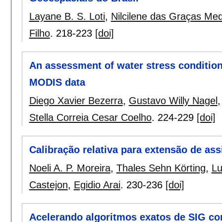
Layane B. S. Loti
,
Nilcilene das Graças Med
Filho
.
218-223
[doi]
An assessment of water stress condition
MODIS data
Diego Xavier Bezerra
,
Gustavo Willy Nagel
Stella Correia Cesar Coelho
.
224-229
[doi]
Calibração relativa para extensão de a
Noeli A. P. Moreira
,
Thales Sehn Körting
,
Lu
Castejon
,
Egidio Arai
.
230-236
[doi]
Acelerando algoritmos exatos de SIG c