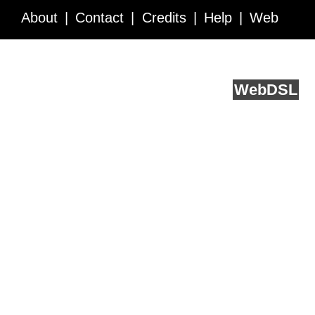
About
Contact
Credits
Help
Web
Service API
Blog
FAQ
Feedback
runs on
Web
DSL