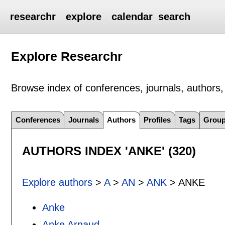
researchr
explore
calendar
search
Explore Researchr
Browse index of conferences, journals, authors, 
Conferences
Journals
Authors
Profiles
Tags
Grou
AUTHORS INDEX 'ANKE' (320)
Explore authors
>
A
>
AN
>
ANK
> ANKE
Anke
Anke Arnaud