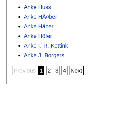
Anke Huss
Anke HÃ¤ber
Anke Häber
Anke Höfer
Anke I. R. Kottink
Anke J. Borgers
Previous
1
2
3
4
Next