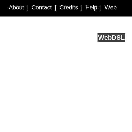
About
Contact
Credits
Help
Web
Service API
Blog
FAQ
Feedback
runs on
Web
DSL