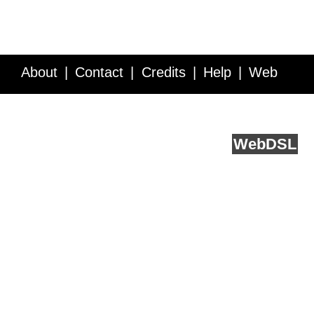
About
Contact
Credits
Help
Web
Service API
Blog
FAQ
Feedback
runs on
Web
DSL