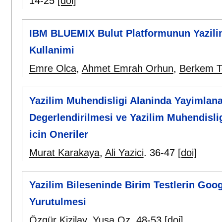
14-25
[doi]
IBM BLUEMIX Bulut Platformunun Yazilim
Kullanimi
Emre Olca
,
Ahmet Emrah Orhun
,
Berkem T
Yazilim Muhendisligi Alaninda Yayimlan
Degerlendirilmesi ve Yazilim Muhendisligi
icin Oneriler
Murat Karakaya
,
Ali Yazici
.
36-47
[doi]
Yazilim Bileseninde Birim Testlerin Goog
Yurutulmesi
Özgür Kizilay
,
Yusa Oz
.
48-53
[doi]