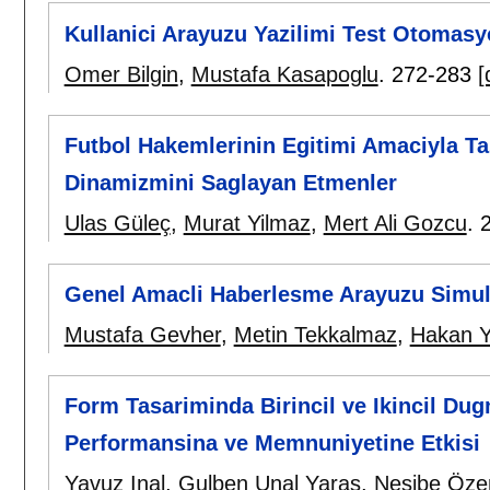
Kullanici Arayuzu Yazilimi Test Otomasy
Omer Bilgin
,
Mustafa Kasapoglu
.
272-283
[
Futbol Hakemlerinin Egitimi Amaciyla T
Dinamizmini Saglayan Etmenler
Ulas Güleç
,
Murat Yilmaz
,
Mert Ali Gozcu
.
Genel Amacli Haberlesme Arayuzu Simula
Mustafa Gevher
,
Metin Tekkalmaz
,
Hakan 
Form Tasariminda Birincil ve Ikincil Dug
Performansina ve Memnuniyetine Etkisi
Yavuz Inal
,
Gulben Unal Yaras
,
Nesibe Öze