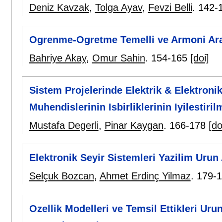
Deniz Kavzak
,
Tolga Ayav
,
Fevzi Belli
.
142-
Ogrenme-Ogretme Temelli ve Armoni Arama
Bahriye Akay
,
Omur Sahin
.
154-165
[doi]
Sistem Projelerinde Elektrik & Elektroni
Muhendislerinin Isbirliklerinin Iyilestiril
Mustafa Degerli
,
Pinar Kaygan
.
166-178
[do
Elektronik Seyir Sistemleri Yazilim Urun 
Selçuk Bozcan
,
Ahmet Erdinç Yilmaz
.
179-
Ozellik Modelleri ve Temsil Ettikleri Urun 