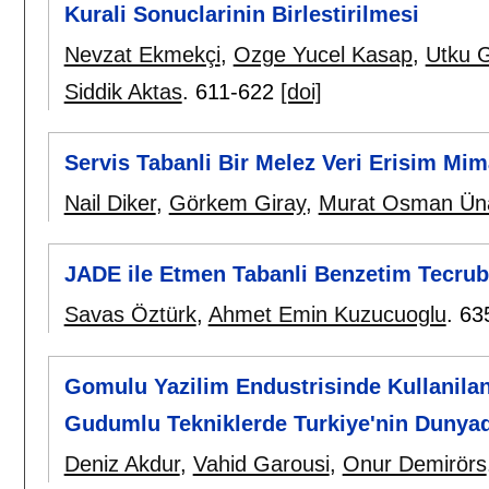
Kurali Sonuclarinin Birlestirilmesi
Nevzat Ekmekçi
,
Ozge Yucel Kasap
,
Utku 
Siddik Aktas
.
611-622
[doi]
Servis Tabanli Bir Melez Veri Erisim Mim
Nail Diker
,
Görkem Giray
,
Murat Osman Üna
JADE ile Etmen Tabanli Benzetim Tecrub
Savas Öztürk
,
Ahmet Emin Kuzucuoglu
.
63
Gomulu Yazilim Endustrisinde Kullanila
Gudumlu Tekniklerde Turkiye'nin Dunyad
Deniz Akdur
,
Vahid Garousi
,
Onur Demirörs