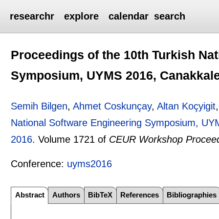
researchr
explore
calendar
search
Proceedings of the 10th Turkish Na
Symposium, UYMS 2016, Canakkale, 
Semih Bilgen
,
Ahmet Coskunçay
,
Altan Koçyigit
National Software Engineering Symposium, UYM
2016
.
Volume 1721 of
CEUR Workshop Proceed
Conference:
uyms2016
Abstract
Authors
BibTeX
References
Bibliographies