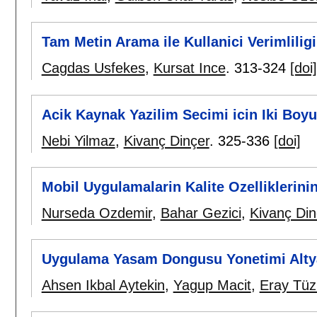
Tam Metin Arama ile Kullanici Verimliligin
Cagdas Usfekes
,
Kursat Ince
.
313-324
[doi]
Acik Kaynak Yazilim Secimi icin Iki Boy
Nebi Yilmaz
,
Kivanç Dinçer
.
325-336
[doi]
Mobil Uygulamalarin Kalite Ozelliklerin
Nurseda Ozdemir
,
Bahar Gezici
,
Kivanç Din
Uygulama Yasam Dongusu Yonetimi Altyap
Ahsen Ikbal Aytekin
,
Yagup Macit
,
Eray Tü