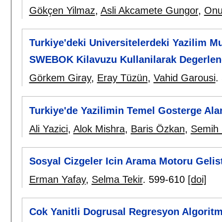
Gökçen Yilmaz
,
Asli Akcamete Gungor
,
Onu
Turkiye'deki Universitelerdeki Yazilim M
SWEBOK Kilavuzu Kullanilarak Degerlen
Görkem Giray
,
Eray Tüzün
,
Vahid Garousi
.
Turkiye'de Yazilimin Temel Gosterge Ala
Ali Yazici
,
Alok Mishra
,
Baris Özkan
,
Semih 
Sosyal Cizgeler Icin Arama Motoru Gelist
Erman Yafay
,
Selma Tekir
.
599-610
[doi]
Cok Yanitli Dogrusal Regresyon Algoritma