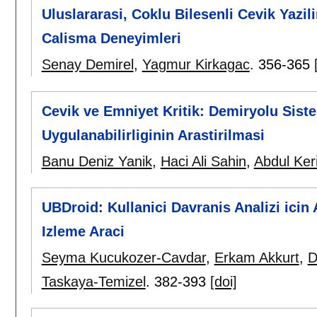
Uluslararasi, Coklu Bilesenli Cevik Yazili
Calisma Deneyimleri
Senay Demirel
,
Yagmur Kirkagac
.
356-365
Cevik ve Emniyet Kritik: Demiryolu Sist
Uygulanabilirliginin Arastirilmasi
Banu Deniz Yanik
,
Haci Ali Sahin
,
Abdul Ker
UBDroid: Kullanici Davranis Analizi icin 
Izleme Araci
Seyma Kucukozer-Cavdar
,
Erkam Akkurt
,
D
Taskaya-Temizel
.
382-393
[doi]