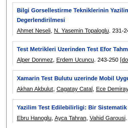
Bilgi Gorsellestirme Tekniklerinin Yazilim
Degerlendirilmesi
Ahmet Neseli
,
N. Yasemin Topaloglu
.
231-2
Test Metrikleri Uzerinden Test Efor Tah
Alper Donmez
,
Erdem Ucuncu
.
243-250
[do
Xamarin Test Bulutu uzerinde Mobil Uyg
Akhan Akbulut
,
Cagatay Catal
,
Ece Demira
Yazilim Test Edilebilirligi: Bir Sistemati
Ebru Hanoglu
,
Ayca Tahran
,
Vahid Garousi