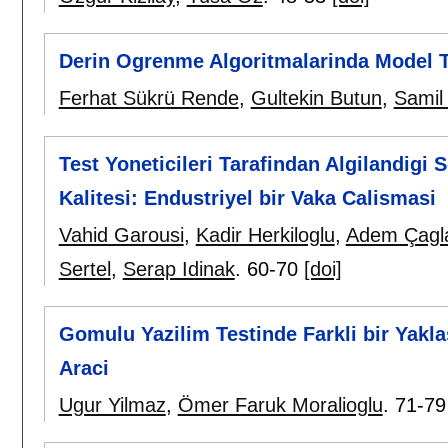
Derin Ogrenme Algoritmalarinda Model Te
Ferhat Sükrü Rende
,
Gultekin Butun
,
Samil
Test Yoneticileri Tarafindan Algilandigi 
Kalitesi: Endustriyel bir Vaka Calismasi
Vahid Garousi
,
Kadir Herkiloglu
,
Adem Çagl
Sertel
,
Serap Idinak
.
60-70
[doi]
Gomulu Yazilim Testinde Farkli bir Yakl
Araci
Ugur Yilmaz
,
Ömer Faruk Moralioglu
.
71-79