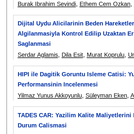
Burak Ibrahim Sevindi
,
Ethem Cem Ozkan
,
Dijital Uydu Alicilarinin Beden Hareketle
Algilanmasiyla Kontrol Edilip Uzaktan Er
Saglanmasi
Serdar Aglamis
,
Dila Esit
,
Murat Koprulu
,
Um
HIPI ile Dagitik Goruntu Isleme Catisi: Y
Performansinin Incelenmesi
Yilmaz Yunus Akkoyunlu
,
Süleyman Eken
,
A
TADES CAR: Yazilim Kalite Maliyetlerin
Durum Calismasi