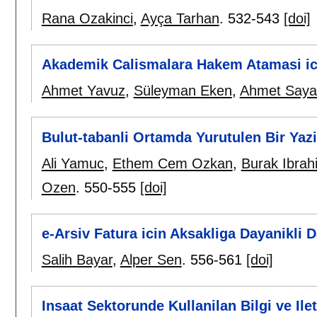
Rana Ozakinci
,
Ayça Tarhan
.
532-543
[doi]
Akademik Calismalara Hakem Atamasi ici
Ahmet Yavuz
,
Süleyman Eken
,
Ahmet Saya
Bulut-tabanli Ortamda Yurutulen Bir Yaz
Ali Yamuc
,
Ethem Cem Ozkan
,
Burak Ibrah
Ozen
.
550-555
[doi]
e-Arsiv Fatura icin Aksakliga Dayanikli D
Salih Bayar
,
Alper Sen
.
556-561
[doi]
Insaat Sektorunde Kullanilan Bilgi ve Ilet