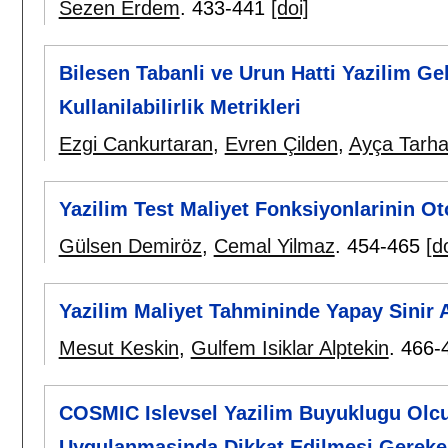
Sezen Erdem
.
433-441
[doi]
Bilesen Tabanli ve Urun Hatti Yazilim Ge
Kullanilabilirlik Metrikleri
Ezgi Cankurtaran
,
Evren Çilden
,
Ayça Tarh
Yazilim Test Maliyet Fonksiyonlarinin O
Gülsen Demiröz
,
Cemal Yilmaz
.
454-465
[d
Yazilim Maliyet Tahmininde Yapay Sinir A
Mesut Keskin
,
Gulfem Isiklar Alptekin
.
466-
COSMIC Islevsel Yazilim Buyuklugu Ol
Uygulanmasinda Dikkat Edilmesi Gereke