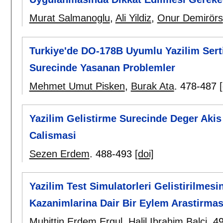
Murat Salmanoglu
,
Ali Yildiz
,
Onur Demirörs
Turkiye'de DO-178B Uyumlu Yazilim Sert
Surecinde Yasanan Problemler
Mehmet Umut Pisken
,
Burak Ata
.
478-487
Yazilim Gelistirme Surecinde Deger Aki
Calismasi
Sezen Erdem
.
488-493
[doi]
Yazilim Test Simulatorleri Gelistirilmesi
Kazanimlarina Dair Bir Eylem Arastirmas
Muhittin Erdem Ergul
,
Halil Ibrahim Balci
.
4