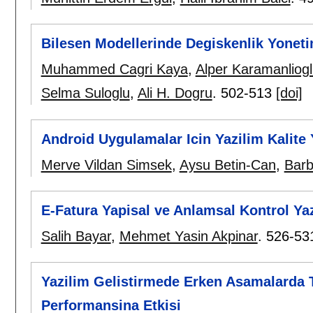
Bilesen Modellerinde Degiskenlik Yonetim
Muhammed Cagri Kaya
,
Alper Karamanliog
Selma Suloglu
,
Ali H. Dogru
.
502-513
[doi]
Android Uygulamalar Icin Yazilim Kalite
Merve Vildan Simsek
,
Aysu Betin-Can
,
Barb
E-Fatura Yapisal ve Anlamsal Kontrol Ya
Salih Bayar
,
Mehmet Yasin Akpinar
.
526-53
Yazilim Gelistirmede Erken Asamalarda 
Performansina Etkisi