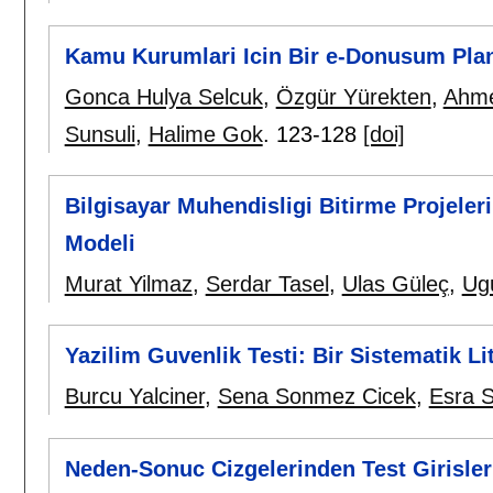
Kamu Kurumlari Icin Bir e-Donusum Pla
Gonca Hulya Selcuk
,
Özgür Yürekten
,
Ahme
Sunsuli
,
Halime Gok
.
123-128
[doi]
Bilgisayar Muhendisligi Bitirme Projele
Modeli
Murat Yilmaz
,
Serdar Tasel
,
Ulas Güleç
,
Ug
Yazilim Guvenlik Testi: Bir Sistematik Li
Burcu Yalciner
,
Sena Sonmez Cicek
,
Esra S
Neden-Sonuc Cizgelerinden Test Girisler