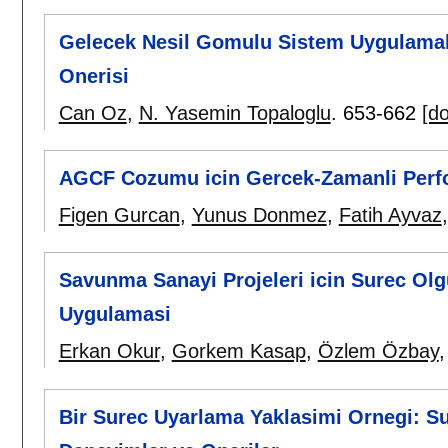
Gelecek Nesil Gomulu Sistem Uygulamalar
Onerisi
Can Oz
,
N. Yasemin Topaloglu
.
653-662
[do
AGCF Cozumu icin Gercek-Zamanli Perf
Figen Gurcan
,
Yunus Donmez
,
Fatih Ayvaz
Savunma Sanayi Projeleri icin Surec Olg
Uygulamasi
Erkan Okur
,
Gorkem Kasap
,
Özlem Özbay
Bir Surec Uyarlama Yaklasimi Ornegi: S