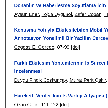
Donanim ve Haberlesme Soyutlama icin 
Aysun Ener
,
Tolga Uygunol
,
Zafer Coban
,
H
Konusma Yoluyla Etkilesilebilen Mobil Ya
Annotasyon Yonelimli Bir Yazilim Cercev
Cagdas E. Gerede
.
87-98
[doi]
Farkli Etkilesim Yontemlerinin Is Sureci
Incelenmesi
Duygu Findik Coskunçay
,
Murat Perit Çakir
Hareketli Veriler Icin Is Varligi Altyapisi 
Ozan Cetin
.
111-122
[doi]