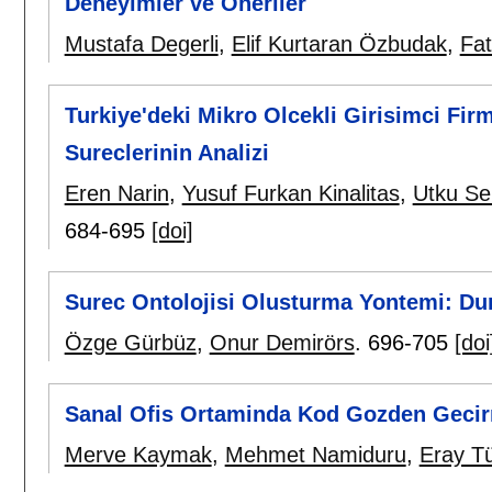
Deneyimler ve Oneriler
Mustafa Degerli
,
Elif Kurtaran Özbudak
,
Fat
Turkiye'deki Mikro Olcekli Girisimci Fir
Sureclerinin Analizi
Eren Narin
,
Yusuf Furkan Kinalitas
,
Utku Se
684-695
[doi]
Surec Ontolojisi Olusturma Yontemi: D
Özge Gürbüz
,
Onur Demirörs
.
696-705
[doi
Sanal Ofis Ortaminda Kod Gozden Gecir
Merve Kaymak
,
Mehmet Namiduru
,
Eray T