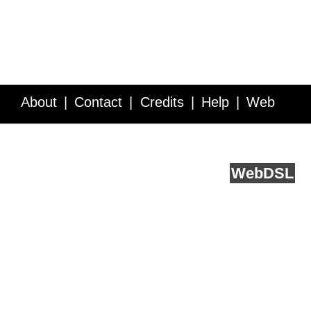
About
Contact
Credits
Help
Web
Service API
Blog
FAQ
Feedback
runs on
Web
DSL