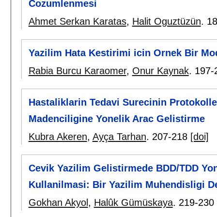
Cozumlenmesi
Ahmet Serkan Karatas
,
Halit Oguztüzün
.
18
Yazilim Hata Kestirimi icin Ornek Bir Mo
Rabia Burcu Karaomer
,
Onur Kaynak
.
197-
Hastaliklarin Tedavi Surecinin Protokoll
Madenciligine Yonelik Arac Gelistirme
Kubra Akeren
,
Ayça Tarhan
.
207-218
[doi]
Cevik Yazilim Gelistirmede BDD/TDD Yont
Kullanilmasi: Bir Yazilim Muhendisligi D
Gokhan Akyol
,
Halûk Gümüskaya
.
219-230