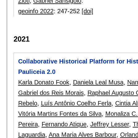
Zioti
,
Gabriel Sansigolo
.
geoinfo 2022
:
247-252
[doi]
2021
Collaborative Historical Platform for His
Pauliceia 2.0
Karla Donato Fook
,
Daniela Leal Musa
,
Nan
Gabriel dos Reis Morais
,
Raphael Augusto O
Rebelo
,
Luís Antônio Coelho Ferla
,
Cintia A
Vitória Martins Fontes da Silva
,
Monaliza C.
Pereira
,
Fernando Atique
,
Jeffrey Lesser
,
T
Laguardia
,
Ana Maria Alves Barbour
,
Orland