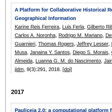
A Platform for Collaborative Historical
Geographical Information
Karine Reis Ferreira
,
Luis Ferla
,
Gilberto Ri
Carlos A. Noronha
,
Rodrigo M. Mariano
,
De
Guarnieri
,
Thomas Rogers
,
Jeffrey Lesser
,
Musa
,
Janaina Y. Santos
,
Diego S. Morais
,
Almeida
,
Luanna G. M. do Nascimento
,
Jai
jidm
, 9(3):
291
,
2018.
[doi]
2017
Pauliceia 2.0: a computational platform f