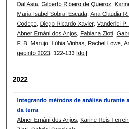
Dal'Asta
,
Gilberto Ribeiro de Queiroz
,
Karin
Maria Isabel Sobral Escada
,
Ana Claudia R. 
Codeço
,
Diego Ricardo Xavier
,
Vanderlei P.
Abner Ernâni dos Anjos
,
Fabiana Zioti
,
Gabr
F. B. Marujo
,
Lúbia Vinhas
,
Rachel Lowe
,
An
geoinfo 2023
:
122-133
[doi]
2022
Integrando métodos de análise durante a
da terra
Abner Ernâni dos Anjos
,
Karine Reis Ferreir