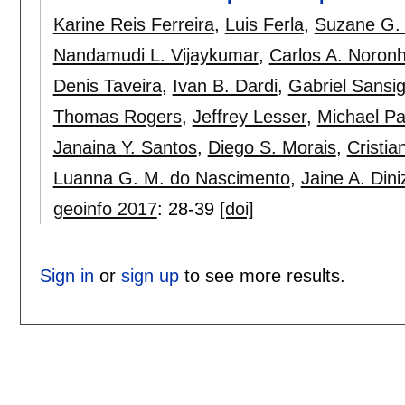
Karine Reis Ferreira
,
Luis Ferla
,
Suzane G.
Nandamudi L. Vijaykumar
,
Carlos A. Noron
Denis Taveira
,
Ivan B. Dardi
,
Gabriel Sansig
Thomas Rogers
,
Jeffrey Lesser
,
Michael P
Janaina Y. Santos
,
Diego S. Morais
,
Cristi
Luanna G. M. do Nascimento
,
Jaine A. Dini
geoinfo 2017
:
28-39
[doi]
Sign in
or
sign up
to see more results.