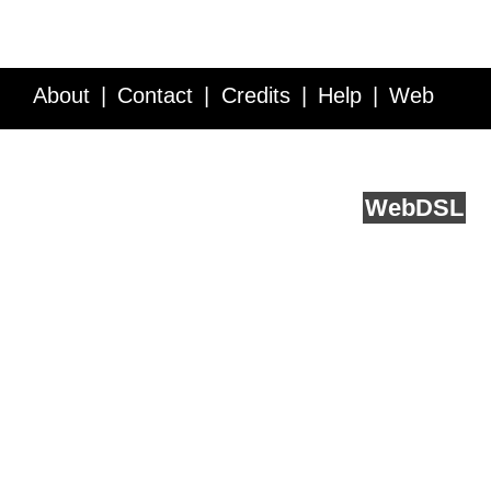
About
Contact
Credits
Help
Web
Service API
Blog
FAQ
Feedback
runs on
Web
DSL