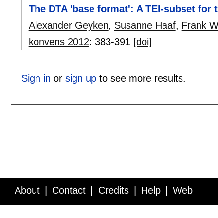
The DTA 'base format': A TEI-subset for 
Alexander Geyken
,
Susanne Haaf
,
Frank W
konvens 2012
:
383-391
[doi]
Sign in
or
sign up
to see more results.
About
Contact
Credits
Help
Web
Service API
Blog
FAQ
Feedback