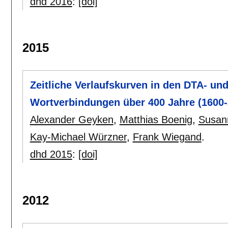
dhd 2016
:
[doi]
2015
Zeitliche Verlaufskurven in den DTA- u
Wortverbindungen über 400 Jahre (1600-
Alexander Geyken
,
Matthias Boenig
,
Susan
Kay-Michael Würzner
,
Frank Wiegand
.
dhd 2015
:
[doi]
2012