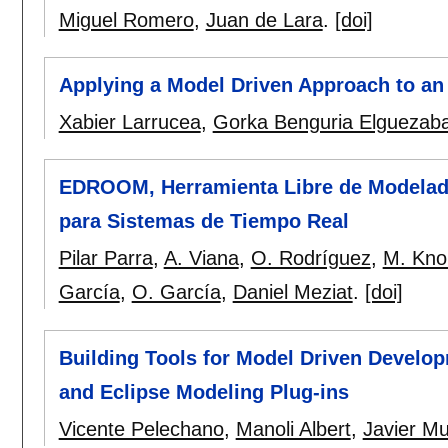
Miguel Romero
,
Juan de Lara
.
[doi]
Applying a Model Driven Approach to a
Xabier Larrucea
,
Gorka Benguria Elguezaba
EDROOM, Herramienta Libre de Modelad
para Sistemas de Tiempo Real
Pilar Parra
,
A. Viana
,
O. Rodríguez
,
M. Kno
García
,
O. García
,
Daniel Meziat
.
[doi]
Building Tools for Model Driven Develo
and Eclipse Modeling Plug-ins
Vicente Pelechano
,
Manoli Albert
,
Javier M