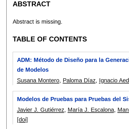
ABSTRACT
Abstract is missing.
TABLE OF CONTENTS
ADM: Método de Diseño para la Generaci
de Modelos
Susana Montero
,
Paloma Díaz
,
Ignacio Ae
Modelos de Pruebas para Pruebas del S
Javier J. Gutiérrez
,
María J. Escalona
,
Manu
[doi]