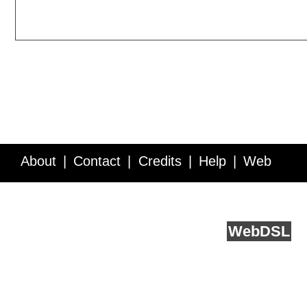
About
Contact
Credits
Help
Web
Service API
Blog
FAQ
Feedback
runs on
Web
DSL