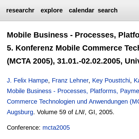
researchr
explore
calendar
search
Mobile Business - Processes, Platf
5. Konferenz Mobile Commerce Te
(MCTA 2005), 31.01.-02.02.2005, Uni
J. Felix Hampe
,
Franz Lehner
,
Key Pousttchi
,
K
Mobile Business - Processes, Platforms, Payme
Commerce Technologien und Anwendungen (MCTA
Augsburg
.
Volume 59 of
LNI
, GI,
2005.
Conference:
mcta2005