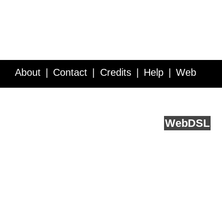
About
Contact
Credits
Help
Web
Service API
Blog
FAQ
Feedback
runs on
Web
DSL