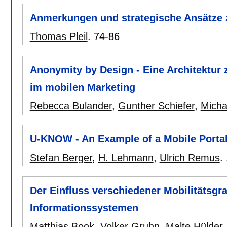
Anmerkungen und strategische Ansätze
Thomas Pleil
.
74-86
Anonymity by Design - Eine Architektur
im mobilen Marketing
Rebecca Bulander
,
Gunther Schiefer
,
Micha
U-KNOW - An Example of a Mobile Port
Stefan Berger
,
H. Lehmann
,
Ulrich Remus
.
Der Einfluss verschiedener Mobilitätsgra
Informationssystemen
Matthias Book
,
Volker Gruhn
,
Malte Hülder