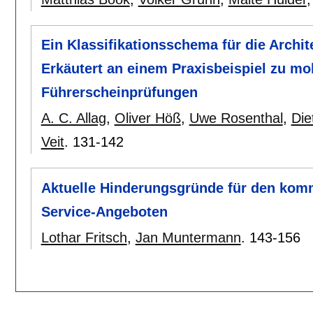
Ein Klassifikationsschema für die Arch
Erkäutert an einem Praxisbeispiel zu mo
Führerscheinprüfungen
A. C. Allag
,
Oliver Höß
,
Uwe Rosenthal
,
Die
Veit
.
131-142
Aktuelle Hinderungsgründe für den komm
Service-Angeboten
Lothar Fritsch
,
Jan Muntermann
.
143-156