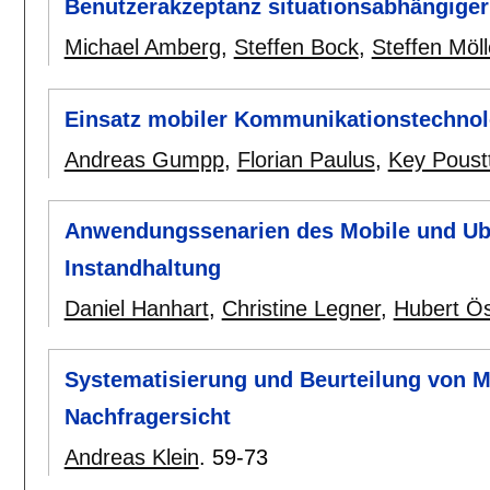
Benutzerakzeptanz situationsabhängiger
Michael Amberg
,
Steffen Bock
,
Steffen Möll
Einsatz mobiler Kommunikationstechnol
Andreas Gumpp
,
Florian Paulus
,
Key Poust
Anwendungssenarien des Mobile und Ubi
Instandhaltung
Daniel Hanhart
,
Christine Legner
,
Hubert Ös
Systematisierung und Beurteilung von 
Nachfragersicht
Andreas Klein
.
59-73