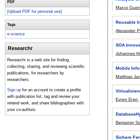
PDF
Marco Guerr
[Upload PDF for personal use]
Reusable I
Tags
Alexander P
e-science
SOA Innova
Researchr
Johannes H
Researchr is a web site for finding,
collecting, sharing, and reviewing scientific
Mobile Inf
publications, for researchers by
Matthias Ja
researchers.
Sign up
for an account to create a profile
Virtualisi
with publication list, tag and review your
Evren Eren
related work, and share bibliographies with
your co-authors.
DatabaseHyp
Benjamin S
Sichere Fe