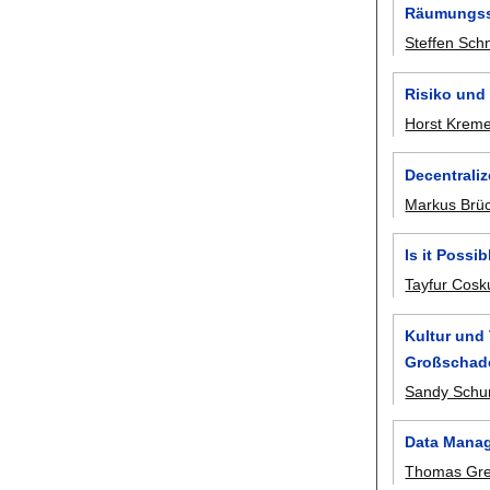
Räumungssz
Steffen Sch
Risiko und
Horst Krem
Decentrali
Markus Brü
Is it Possi
Tayfur Cosk
Kultur und 
Großschad
Sandy Sch
Data Manag
Thomas Gre