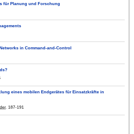
is für Planung und Forschung
anagements
t Networks in Command-and-Control
nds?
6
klung eines mobilen Endgerätes für Einsatzkräfte in
der
.
187-191