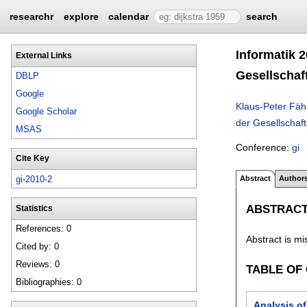
researchr
explore
calendar
search
Informatik 2
External Links
Gesellschaft
DBLP
Google
Klaus-Peter Fäh
Google Scholar
der Gesellschaft
MSAS
Conference:
gi
Cite Key
gi-2010-2
Abstract
Author
ABSTRAC
Statistics
References: 0
Abstract is mi
Cited by: 0
Reviews: 0
TABLE OF
Bibliographies: 0
Analysis of