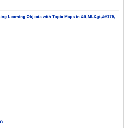
ting Learning Objects with Topic Maps in &lt;ML&gt;&#179;
t)