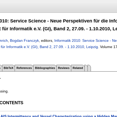
010: Service Science - Neue Perspektiven für die Inf
 für Informatik e.V. (GI), Band 2, 27.09. - 1.10.2010, L
nrich
,
Bogdan Franczyk
, editors,
Informatik 2010: Service Science - Ne
 für Informatik e.V. (GI), Band 2, 27.09. - 1.10.2010, Leipzig
.
Volume 1
s
BibTeX
References
Bibliographies
Reviews
Related
T
ssing.
 CONTENTS
 AIS Intermittency and Vessel Characterization using a Hidden M