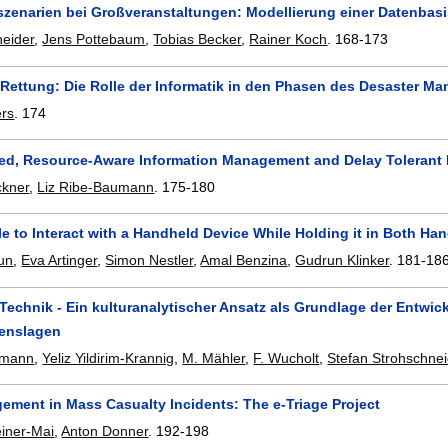
enarien bei Großveranstaltungen: Modellierung einer Datenbas
neider
,
Jens Pottebaum
,
Tobias Becker
,
Rainer Koch
.
168-173
 Rettung: Die Rolle der Informatik in den Phasen des Desaster M
ers
.
174
zed, Resource-Aware Information Management and Delay Toleran
ckner
,
Liz Ribe-Baumann
.
175-180
ble to Interact with a Handheld Device While Holding it in Both Ha
un
,
Eva Artinger
,
Simon Nestler
,
Amal Benzina
,
Gudrun Klinker
.
181-18
Technik - Ein kulturanalytischer Ansatz als Grundlage der Entwic
enslagen
umann
,
Yeliz Yildirim-Krannig
,
M. Mähler
,
F. Wucholt
,
Stefan Strohschnei
ement in Mass Casualty Incidents: The e-Triage Project
iner-Mai
,
Anton Donner
.
192-198