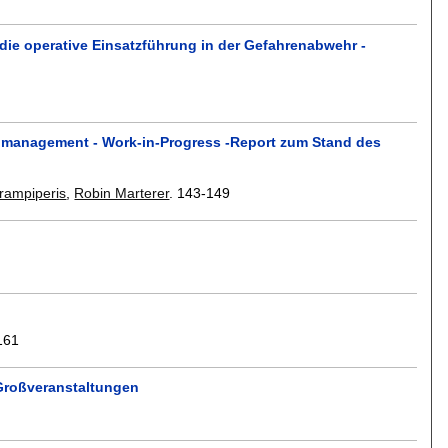
ie operative Einsatzführung in der Gefahrenabwehr -
enmanagement - Work-in-Progress -Report zum Stand des
rampiperis
,
Robin Marterer
.
143-149
161
 Großveranstaltungen