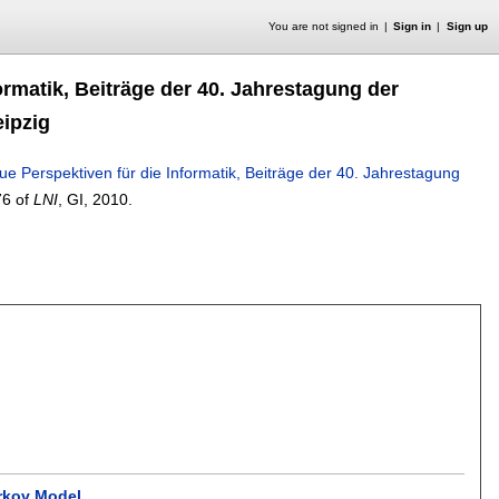
You are not signed in
Sign in
Sign up
ormatik, Beiträge der 40. Jahrestagung der
eipzig
ue Perspektiven für die Informatik, Beiträge der 40. Jahrestagung
76 of
LNI
, GI,
2010.
arkov Model