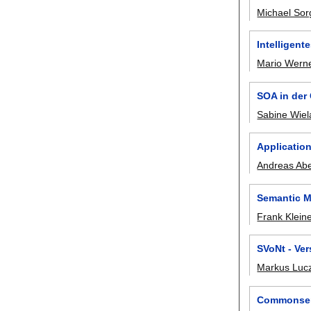
Michael Sor
Intelligen
Mario Wern
SOA in der
Sabine Wie
Applicatio
Andreas Ab
Semantic M
Frank Klein
SVoNt - Ve
Markus Luc
Commonsens