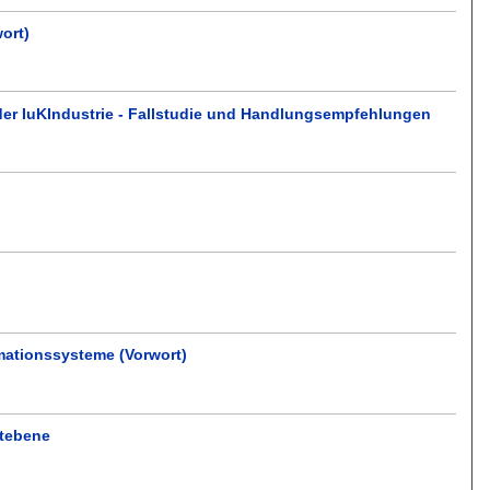
ort)
der IuKIndustrie - Fallstudie und Handlungsempfehlungen
mationssysteme (Vorwort)
ptebene