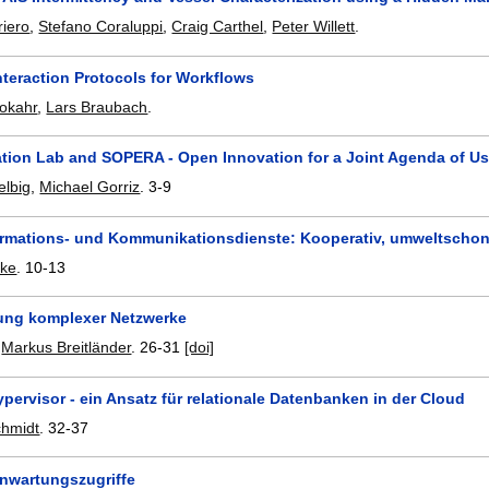
iero
,
Stefano Coraluppi
,
Craig Carthel
,
Peter Willett
.
nteraction Protocols for Workflows
okahr
,
Lars Braubach
.
tion Lab and SOPERA - Open Innovation for a Joint Agenda of U
elbig
,
Michael Gorriz
.
3-9
ormations- und Kommunikationsdienste: Kooperativ, umweltschon
rke
.
10-13
erung komplexer Netzwerke
,
Markus Breitländer
.
26-31
[doi]
ervisor - ein Ansatz für relationale Datenbanken in der Cloud
chmidt
.
32-37
rnwartungszugriffe