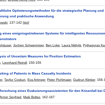
ftliche Optimierungsmethoden für die strategische Planung und d
erung und praktische Anwendung
owski
.
137-142
[doi]
g eines ereignisgetriebenen Systems für intelligentes Ressourc
onstrators
rkhäuser
,
Jochen Schwenniger
,
Ben Loke
,
Laura Niittylä
,
Pythagoras Ka
ysis of Uncertain Measures for Position Estimation
p
,
Leonhard Reindl
.
150-155
acking of Patients in Mass Casualty Incidents
er
,
Tayfur Coskun
,
Eva Artinger
,
Peter Pichlmaier
,
Gudrun Klinker
.
156-
rforschung eines Evakuierungsassistenten für den Krisenfall bei
Armin Seyfried
,
Maik Boltes
.
162-167