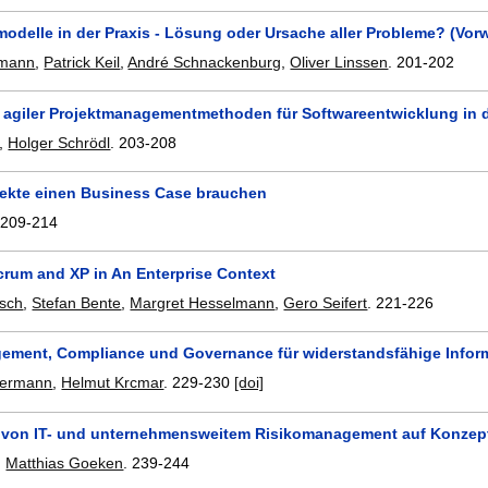
odelle in der Praxis - Lösung oder Ursache aller Probleme? (Vorw
rmann
,
Patrick Keil
,
André Schnackenburg
,
Oliver Linssen
.
201-202
 agiler Projektmanagementmethoden für Softwareentwicklung in 
,
Holger Schrödl
.
203-208
ekte einen Business Case brauchen
.
209-214
crum and XP in An Enterprise Context
sch
,
Stefan Bente
,
Margret Hesselmann
,
Gero Seifert
.
221-226
ement, Compliance und Governance für widerstandsfähige Infor
hermann
,
Helmut Krcmar
.
229-230
[doi]
n von IT- und unternehmensweitem Risikomanagement auf Konze
,
Matthias Goeken
.
239-244