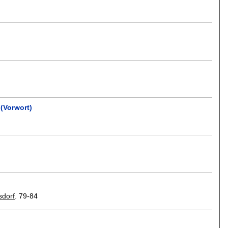
(Vorwort)
sdorf
.
79-84