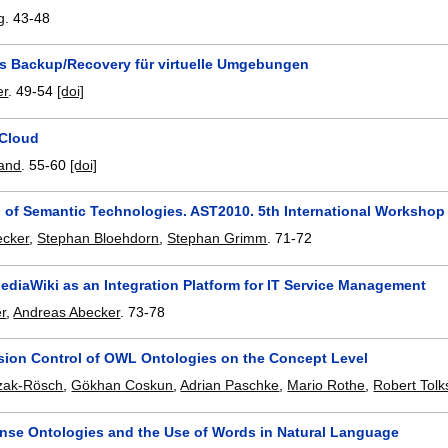
g
.
43-48
tes Backup/Recovery für virtuelle Umgebungen
er
.
49-54
[doi]
 Cloud
land
.
55-60
[doi]
n of Semantic Technologies. AST2010. 5th International Workshop 
ecker
,
Stephan Bloehdorn
,
Stephan Grimm
.
71-72
ediaWiki as an Integration Platform for IT Service Management
er
,
Andreas Abecker
.
73-78
rsion Control of OWL Ontologies on the Concept Level
zak-Rösch
,
Gökhan Coskun
,
Adrian Paschke
,
Mario Rothe
,
Robert Tolk
e Ontologies and the Use of Words in Natural Language