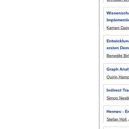
Wissenscha
Implementi
Kamen Dan
Entwicklun
ersten Dem
Benedikt Bi
Graph Anal
Quirin Ham
Indirect Tr
Simon Nestl
Hermes - E
Stefan Holl
,