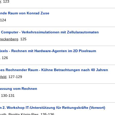
r
.
123
ende Raum von Konrad Zuse
.
124
m Computer - Verkehrssimulationen mit Zellularautomaten
hreckenberg
.
125
ixels - Rechnen mit Hardware-Agenten im 2D Pixelraum
.
126
es Rechnender Raum - Kühne Betrachtungen nach 40 Jahren
feld
.
127-129
fassung vom Rechnen
.
130-131
m 2. Workshop IT-Unterstützung für Rettungskräfte (Vorwort)
furth
,
Birgitta König-Ries
.
135-136