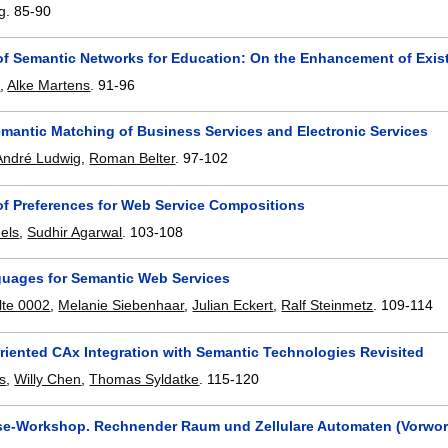
g
.
85-90
n of Semantic Networks for Education: On the Enhancement of Exis
e
,
Alke Martens
.
91-96
mantic Matching of Business Services and Electronic Services
André Ludwig
,
Roman Belter
.
97-102
 of Preferences for Web Service Compositions
hels
,
Sudhir Agarwal
.
103-108
uages for Semantic Web Services
lte 0002
,
Melanie Siebenhaar
,
Julian Eckert
,
Ralf Steinmetz
.
109-114
riented CAx Integration with Semantic Technologies Revisited
s
,
Willy Chen
,
Thomas Syldatke
.
115-120
e-Workshop. Rechnender Raum und Zellulare Automaten (Vorwor