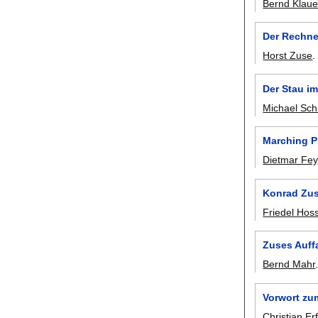
Bernd Klaue
Der Rechn
Horst Zuse
Der Stau i
Michael Sc
Marching P
Dietmar Fey
Konrad Zus
Friedel Hoss
Zuses Auf
Bernd Mahr
Vorwort zu
Christian Er